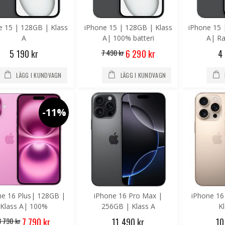
e 15 | 128GB | Klass
iPhone 15 | 128GB | Klass
iPhone 15 
A
A| 100% batteri
A| R
Special
5 190 kr
7 490 kr
4
6 290 kr
Price
LÄGG I KUNDVAGN
LÄGG I KUNDVAGN
-11%
ne 16 Plus| 128GB |
iPhone 16 Pro Max |
iPhone 16
Klass A| 100%
256GB | Klass A
K
batterikapacitet
Special
8 790 kr
11 490 kr
10
7 790 kr