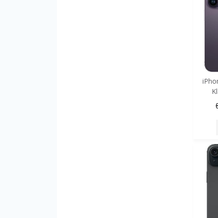
iPho
K