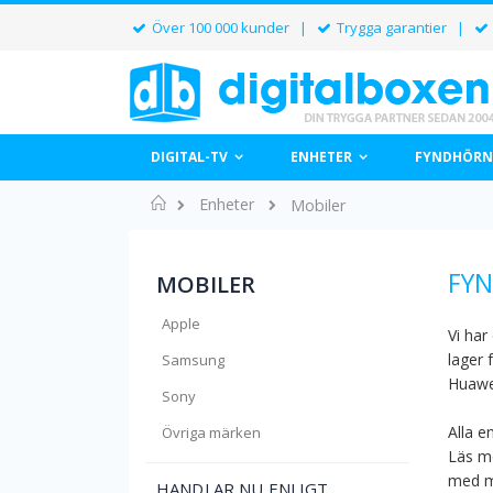
Över 100 000 kunder |
Trygga garantier |
DIGITAL-TV
ENHETER
FYNDHÖRN
Hem
Enheter
Mobiler
FYN
MOBILER
Apple
Vi har
lager 
Samsung
Huawe
Sony
Alla e
Övriga märken
Läs me
med m
HANDLAR NU ENLIGT