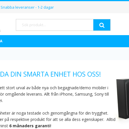
Hoppa
Snabba leveranser - 1-2 dagar
till
innehållet
Sök
A
DA DIN SMARTA ENHET HOS OSS!
 ett stort urval av både nya och begagnade/demo mobiler i
för omgående leverans. Allt från iPhone, Samsung, Sony till
i.
nheter är noga testade och genomgångna för din trygghet.
r på respektive produkt för att se alla dess egenskaper.
Alltid
inst
6 månaders garanti
!