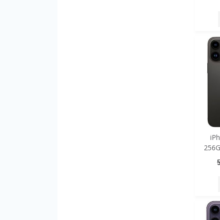
iP
256G
5