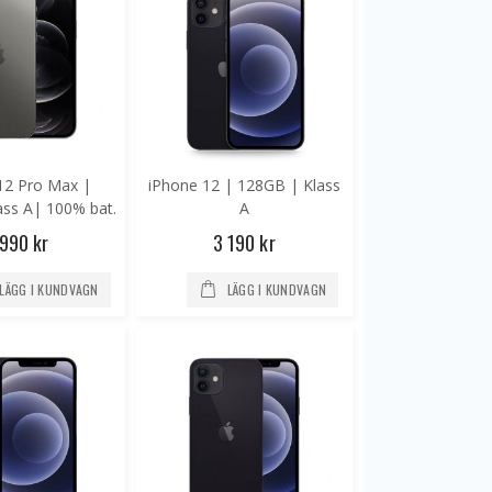
iPhone 5S | 16GB | 3-Låst
iPhone 6S- 128GB - Ny skärm, Nytt batteri, Klass A+
r
2 290 kr
1 690 kr
12 Pro Max |
iPhone 12 | 128GB | Klass
e 5S - 16GB
iPhone 6S| 128GB| Ny skärm| Klass A
ass A| 100% bat.
A
r
995 kr
 990 kr
3 190 kr
995 kr
LÄGG I KUNDVAGN
LÄGG I KUNDVAGN