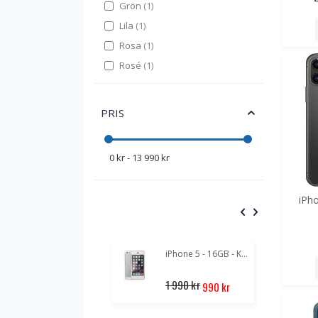
item
Grön
1
item
Lila
1
item
Rosa
1
item
Rosé
1
PRIS
0 kr - 13 990 kr
iPh
POPULÄR
iPhone 5 - 16GB - Klass A+
Special
1 990 kr
990 kr
Price