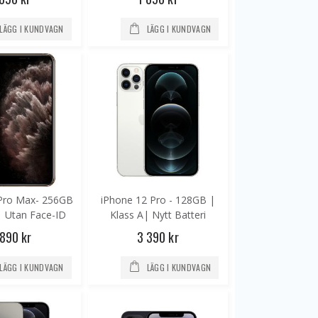
LÄGG I KUNDVAGN
LÄGG I KUNDVAGN
Pro Max- 256GB
iPhone 12 Pro - 128GB |
| Utan Face-ID
Klass A| Nytt Batteri
 890 kr
3 390 kr
iPhone 7 - 128GB | Nytt Batteri
iPhone 6S - 32GB | Ny skärm | Klass A
LÄGG I KUNDVAGN
LÄGG I KUNDVAGN
 kr
1 390 kr
1 790 kr