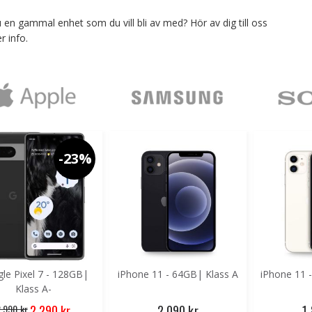
 en gammal enhet som du vill bli av med? Hör av dig till oss
 produkt
r info.
-23%
le Pixel 7 - 128GB|
iPhone 11 - 64GB| Klass A
iPhone 11 
Klass A-
Special
 990 kr
2 090 kr
1
2 290 kr