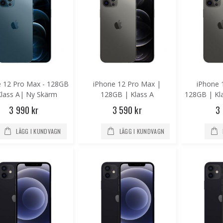
iPhone 5S - 16GB - Klass B
iPhone 6 - 64GB
995 kr
995 kr
595 k
e 12 Pro Max - 128GB
iPhone 12 Pro Max |
iPhone 
Doro 540X
iPhone 6S - 32GB
iPhon
Klass A| Ny Skärm
128GB | Klass A
128GB | Kl
Special
 590 kr
1 390 kr
695 k
3 990 kr
3 590 kr
3
695 kr
Price
LÄGG I KUNDVAGN
LÄGG I KUNDVAGN