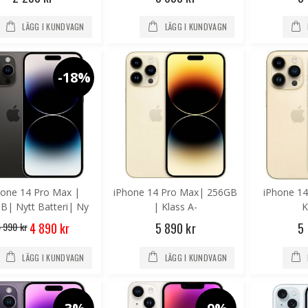
LÄGG I KUNDVAGN
LÄGG I KUNDVAGN
-18%
hone 14 Pro Max |
iPhone 14 Pro Max| 256GB
iPhone 1
B| Nytt Batteri| Ny
| Klass A-
K
skärm
Special
 990 kr
5 890 kr
5
4 890 kr
Price
LÄGG I KUNDVAGN
LÄGG I KUNDVAGN