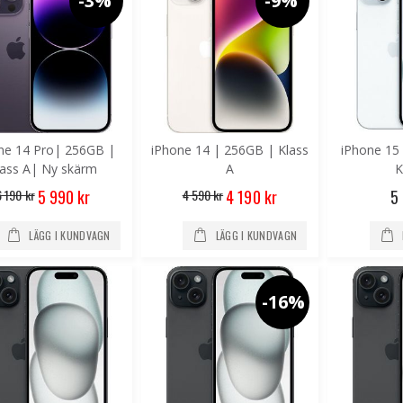
-3%
-9%
ne 14 Pro| 256GB |
iPhone 14 | 256GB | Klass
iPhone 15
lass A| Ny skärm
A
K
Special
Special
6 190 kr
4 590 kr
5
5 990 kr
4 190 kr
Price
Price
LÄGG I KUNDVAGN
LÄGG I KUNDVAGN
-16%