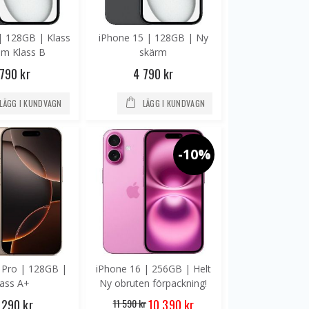
| 128GB | Klass
iPhone 15 | 128GB | Ny
am Klass B
skärm
 790 kr
4 790 kr
LÄGG I KUNDVAGN
LÄGG I KUNDVAGN
-10%
 Pro | 128GB |
iPhone 16 | 256GB | Helt
lass A+
Ny obruten förpackning!
Special
 290 kr
11 590 kr
10 390 kr