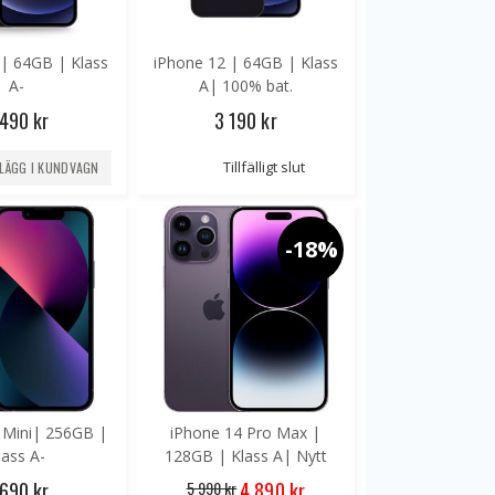
 | 64GB | Klass
iPhone 12 | 64GB | Klass
A-
A| 100% bat.
 490 kr
3 190 kr
Tillfälligt slut
LÄGG I KUNDVAGN
-18%
 Mini| 256GB |
iPhone 14 Pro Max |
lass A-
128GB | Klass A| Nytt
Batteri| Utan Face-ID
Special
 690 kr
5 990 kr
4 890 kr