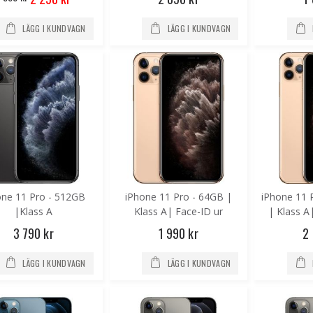
Price
LÄGG I KUNDVAGN
LÄGG I KUNDVAGN
one 11 Pro - 512GB
iPhone 11 Pro - 64GB |
iPhone 11 
|Klass A
Klass A| Face-ID ur
| Klass A
funktion| Nytt batteri
3 790 kr
1 990 kr
2
iPhone 6 Plus - 16GB | Ny skärm
iPhone 6S - 16GB | Nytt batteri | Ny skärm
LÄGG I KUNDVAGN
LÄGG I KUNDVAGN
1 290 kr
1 290 kr
2 190