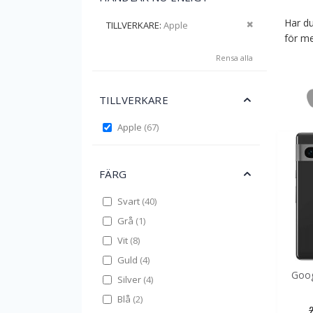
Har du
Ta bort denna
TILLVERKARE
Apple
för me
Rensa alla
TILLVERKARE
items
Apple
67
FÄRG
items
Svart
40
item
Grå
1
items
Vit
8
items
Guld
4
Goog
items
Silver
4
items
Blå
2
2