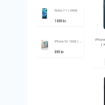
Nokia 7.1 | 64GB
1 890 kr
iPhon
iPhone 5S -16GB | Guld
| 
1
695 kr