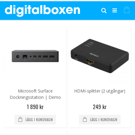
Hoppa
till
Mi
Sök
innehållet
Microsoft Surface
HDMI-splitter (2 utgångar)
Dockningsstation | Demo
1 890 kr
249 kr
LÄGG I KUNDVAGN
LÄGG I KUNDVAGN