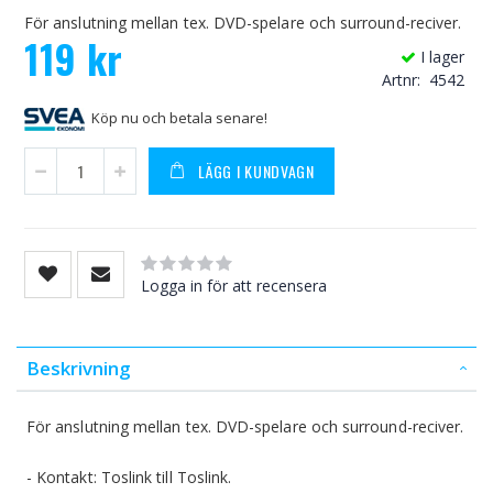
För anslutning mellan tex. DVD-spelare och surround-reciver.
119 kr
I lager
Artnr
4542
Köp nu och betala senare!
LÄGG I KUNDVAGN
Rating:
0
100
% of
Logga in för att recensera
Beskrivning
För anslutning mellan tex. DVD-spelare och surround-reciver.
- Kontakt: Toslink till Toslink.