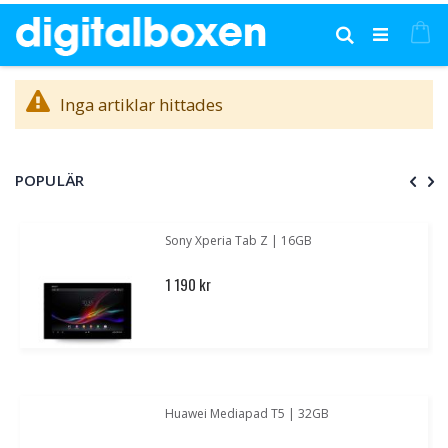
Hoppa
till
Mi
Sök
innehållet
Inga artiklar hittades
POPULÄR
Sony Xperia Tab Z | 16GB
1 190 kr
Huawei Mediapad T5 | 32GB