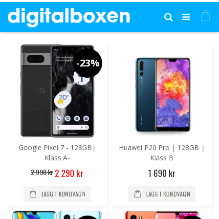
Hoppa
till
Mi
Sök
innehållet
-23%
Google Pixel 7 - 128GB|
Huawei P20 Pro | 128GB |
Klass A-
Klass B
Special
2 990 kr
1 690 kr
2 290 kr
Price
LÄGG I KUNDVAGN
LÄGG I KUNDVAGN