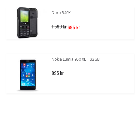
Doro 540X
Special
1 590 kr
695 kr
Price
Nokia Lumia 950 XL | 32GB
995 kr