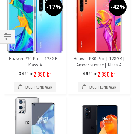
-17%
-42%
Handla
enligt
Huawei P30 Pro | 128GB |
Huawei P30 Pro | 128GB|
Klass A
Amber sunrise| Klass A
Special
Special
3 490 kr
4 990 kr
2 890 kr
2 890 kr
Price
Price
LÄGG I KUNDVAGN
LÄGG I KUNDVAGN