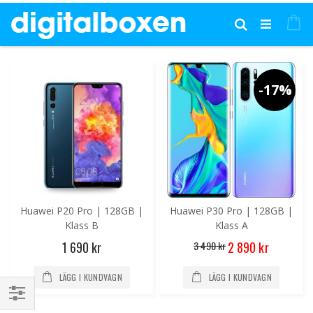
Hoppa
till
Mi
Sök
innehållet
-17%
Huawei P20 Pro | 128GB |
Huawei P30 Pro | 128GB |
Klass B
Klass A
Special
1 690 kr
3 490 kr
2 890 kr
Price
LÄGG I KUNDVAGN
LÄGG I KUNDVAGN
Handla