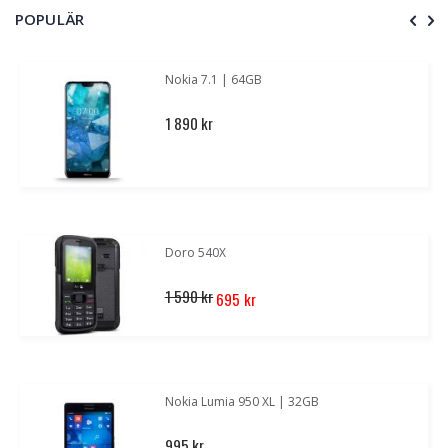
POPULÄR
enligt
Nokia 7.1 | 64GB
1 890 kr
Doro 540X
Special
1 590 kr
695 kr
Price
Nokia Lumia 950 XL | 32GB
995 kr