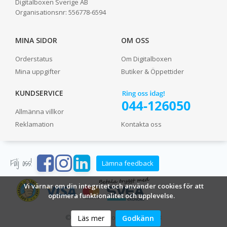
Digitalboxen Sverige AB
Organisationsnr:
556778-6594
MINA SIDOR
OM OSS
Orderstatus
Om Digitalboxen
Mina uppgifter
Butiker & Öppettider
KUNDSERVICE
Allmänna villkor
Reklamation
Kontakta oss
Följ oss!
Lämna feedback
Vi värnar om din integritet och använder cookies för att
optimera funktionalitet och upplevelse.
© 2024 Digitalboxen Sverige AB
Läs mer
Godkänn