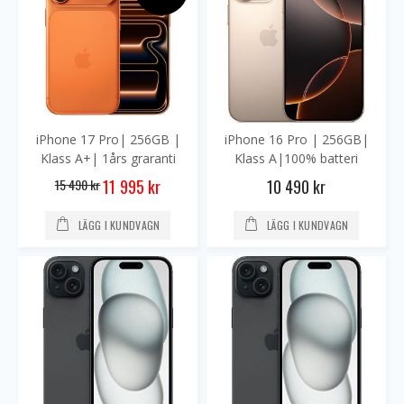
iPhone 17 Pro| 256GB |
iPhone 16 Pro | 256GB|
Klass A+| 1års graranti
Klass A|100% batteri
Special
15 490 kr
10 490 kr
11 995 kr
Price
LÄGG I KUNDVAGN
LÄGG I KUNDVAGN