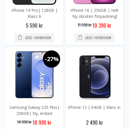
iPhone 14 Pro| 128GB |
iPhone 16 | 256GB | Helt
Klass A
Ny obruten förpackning!
Special
5 590 kr
11 590 kr
10 390 kr
Price
LÄGG I KUNDVAGN
LÄGG I KUNDVAGN
-27%
Samsung Galaxy S25 Plus|
iPhone 12 | 64GB | Klass A-
256GB| Ny, endast
uppackad och testad
Special
14 990 kr
2 490 kr
10 990 kr
Price