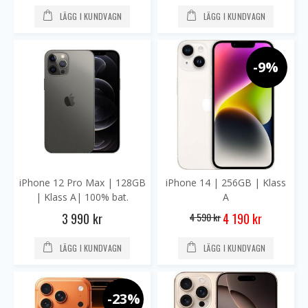
LÄGG I KUNDVAGN
LÄGG I KUNDVAGN
-9%
iPhone 12 Pro Max | 128GB
iPhone 14 | 256GB | Klass
| Klass A| 100% bat.
A
Special
3 990 kr
4 590 kr
4 190 kr
Price
LÄGG I KUNDVAGN
LÄGG I KUNDVAGN
-23%