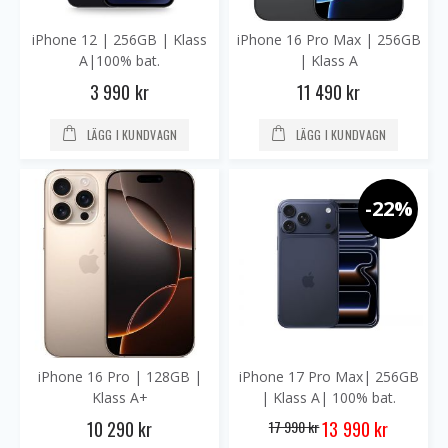
iPhone 12 | 256GB | Klass
iPhone 16 Pro Max | 256GB
A|100% bat.
| Klass A
3 990 kr
11 490 kr
LÄGG I KUNDVAGN
LÄGG I KUNDVAGN
-22%
iPhone 16 Pro | 128GB |
iPhone 17 Pro Max| 256GB
Klass A+
| Klass A| 100% bat.
Special
10 290 kr
17 990 kr
13 990 kr
Price