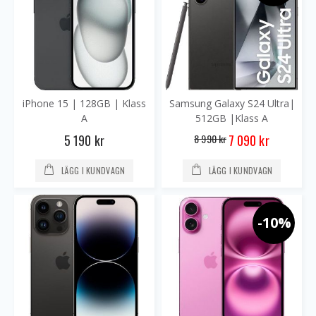
iPhone 15 | 128GB | Klass
Samsung Galaxy S24 Ultra|
A
512GB |Klass A
Special
5 190 kr
8 990 kr
7 090 kr
Price
LÄGG I KUNDVAGN
LÄGG I KUNDVAGN
-10%