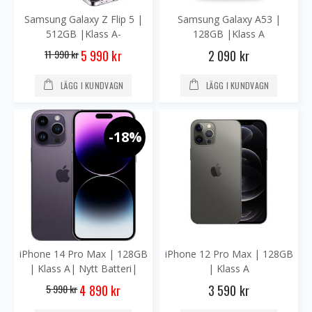
Samsung Galaxy Z Flip 5 |
Samsung Galaxy A53 |
512GB |Klass A-
128GB |Klass A
Special
11 990 kr
2 090 kr
5 990 kr
Price
LÄGG I KUNDVAGN
LÄGG I KUNDVAGN
-18%
iPhone 14 Pro Max | 128GB
iPhone 12 Pro Max | 128GB
| Klass A| Nytt Batteri|
| Klass A
Utan Face-ID
Special
5 990 kr
3 590 kr
4 890 kr
Price