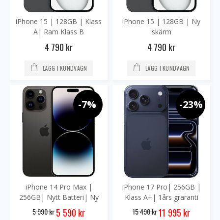
iPhone 15 | 128GB | Klass
iPhone 15 | 128GB | Ny
A| Ram Klass B
skärm
4 790 kr
4 790 kr
LÄGG I KUNDVAGN
LÄGG I KUNDVAGN
-7%
-23%
iPhone 14 Pro Max |
iPhone 17 Pro| 256GB |
256GB| Nytt Batteri| Ny
Klass A+| 1års graranti
skärm
Special
Special
5 990 kr
15 490 kr
5 590 kr
11 995 kr
Price
Price