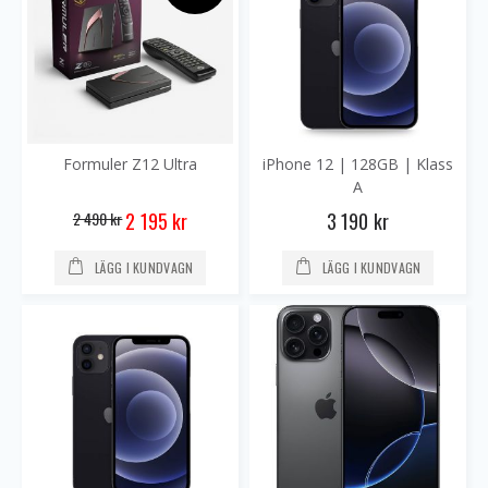
Formuler Z12 Ultra
iPhone 12 | 128GB | Klass
A
Special
2 490 kr
3 190 kr
2 195 kr
Price
LÄGG I KUNDVAGN
LÄGG I KUNDVAGN