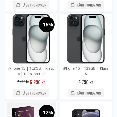
LÄGG I KUNDVAGN
LÄGG I KUNDVAGN
-16%
iPhone 15 | 128GB | Klass
iPhone 15 | 128GB | Klass
A| 100% batteri
A
Special
7 490 kr
4 790 kr
6 290 kr
Price
LÄGG I KUNDVAGN
LÄGG I KUNDVAGN
-12%