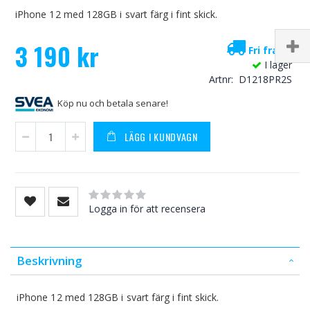
iPhone 12 med 128GB i svart färg i fint skick.
3 190 kr
Fri frakt!
I lager
Artnr
D1218PR2S
Köp nu och betala senare!
LÄGG I KUNDVAGN
Rating:
0
100
% of
Logga in för att recensera
Beskrivning
iPhone 12 med 128GB i svart färg i fint skick.