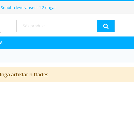
Hoppa
Snabba leveranser - 1-2 dagar
till
innehållet
Sök
A
Inga artiklar hittades