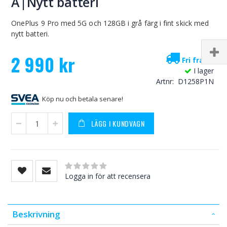
A|Nytt batteri
OnePlus 9 Pro med 5G och 128GB i grå färg i fint skick med
nytt batteri.
2 990 kr
Fri frakt!
I lager
Artnr
D1258P1N
Köp nu och betala senare!
LÄGG I KUNDVAGN
Rating:
0
100
% of
Logga in för att recensera
Beskrivning