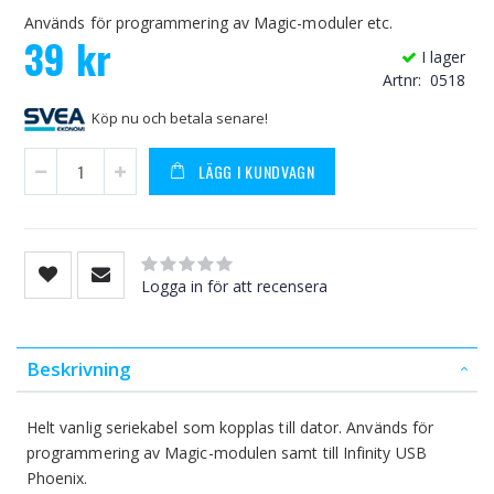
Används för programmering av Magic-moduler etc.
39 kr
I lager
Artnr
0518
Köp nu och betala senare!
LÄGG I KUNDVAGN
Rating:
0
100
% of
Logga in för att recensera
Beskrivning
Helt vanlig seriekabel som kopplas till dator. Används för
programmering av Magic-modulen samt till Infinity USB
Phoenix.