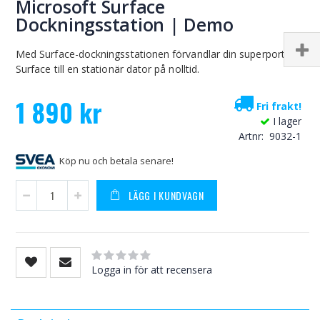
Microsoft Surface
Dockningsstation | Demo
Med Surface-dockningsstationen förvandlar din superportabla
Surface till en stationär dator på nolltid.
1 890 kr
Fri frakt!
I lager
Artnr
9032-1
Köp nu och betala senare!
LÄGG I KUNDVAGN
Rating:
0
100
% of
Logga in för att recensera