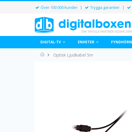
Över 100 000 kunder |
Trygga garantier |
DIGITAL-TV
ENHETER
FYNDHÖRN
Home
Optisk Ljudkabel 5m
Hoppa
till
slutet
av
bildgalleriet