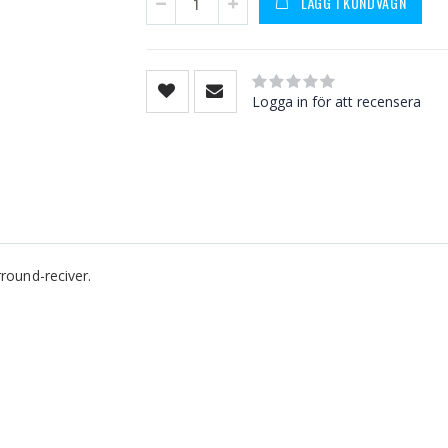
LÄGG I KUNDVAGN
Rating:
0
100
% of
Logga in för att recensera
round-reciver.