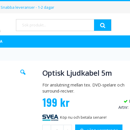
Hoppa
Snabba leveranser - 1-2 dagar
till
innehållet
Sök
A
Hoppa
Optisk Ljudkabel 5m
till
början
av
För anslutning mellan tex. DVD-spelare och
bildgalleriet
surround-reciver.
199 kr
Artnr
Köp nu och betala senare!