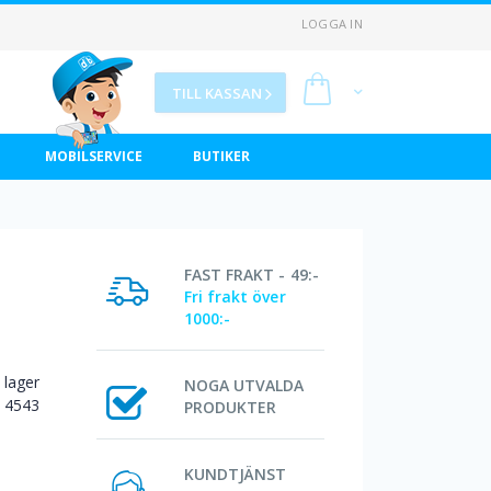
LOGGA IN
Min kundvagn
TILL KASSAN
MOBILSERVICE
BUTIKER
FAST FRAKT - 49:-
Fri frakt över
1000:-
I lager
NOGA UTVALDA
4543
PRODUKTER
KUNDTJÄNST