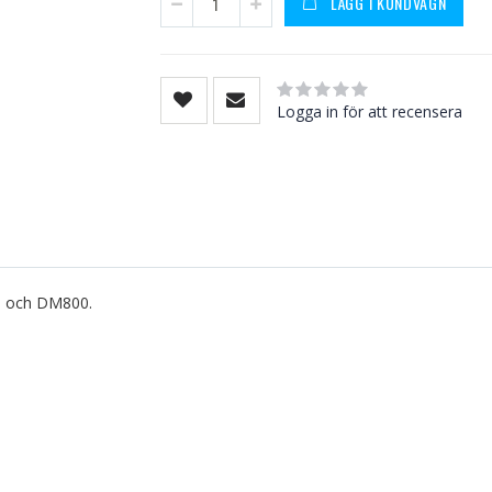
LÄGG I KUNDVAGN
Rating:
0
100
% of
Logga in för att recensera
 och DM800.