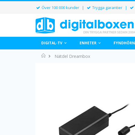
Över 100 000 kunder |
Trygga garantier |
DIGITAL-TV
ENHETER
FYNDHÖRN
Home
Nätdel Dreambox
Hoppa
till
slutet
av
bildgalleriet