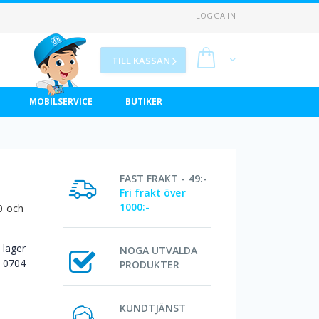
LOGGA IN
Min kundvagn
TILL KASSAN
MOBILSERVICE
BUTIKER
FAST FRAKT - 49:-
Fri frakt över
1000:-
0 och
I lager
NOGA UTVALDA
0704
PRODUKTER
KUNDTJÄNST