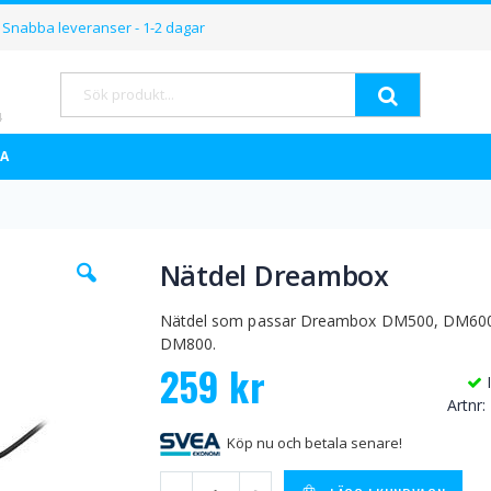
Hoppa
Snabba leveranser - 1-2 dagar
till
innehållet
Sök
A
Hoppa
Nätdel Dreambox
till
början
av
Nätdel som passar Dreambox DM500, DM60
bildgalleriet
DM800.
259 kr
Artnr
Köp nu och betala senare!