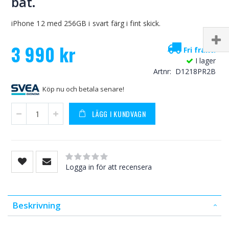
bat.
iPhone 12 med 256GB i svart färg i fint skick.
3 990 kr
Fri frakt!
I lager
Artnr
D1218PR2B
Köp nu och betala senare!
LÄGG I KUNDVAGN
Rating:
0
100
% of
Logga in för att recensera
Beskrivning