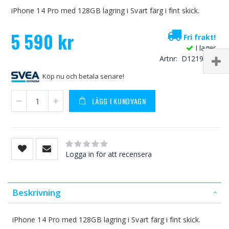
iPhone 14 Pro med 128GB lagring i Svart färg i fint skick.
5 590 kr
Fri frakt!
I lager
Artnr
D1219SV1
Köp nu och betala senare!
LÄGG I KUNDVAGN
Rating:
0
100
% of
Logga in för att recensera
Beskrivning
iPhone 14 Pro med 128GB lagring i Svart färg i fint skick.