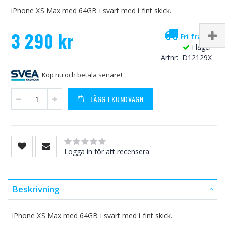
iPhone XS Max med 64GB i svart med i fint skick.
3 290 kr
Fri frakt!
I lager
Artnr
D12129X
Köp nu och betala senare!
LÄGG I KUNDVAGN
Rating:
0
100
% of
Logga in för att recensera
Beskrivning
iPhone XS Max med 64GB i svart med i fint skick.