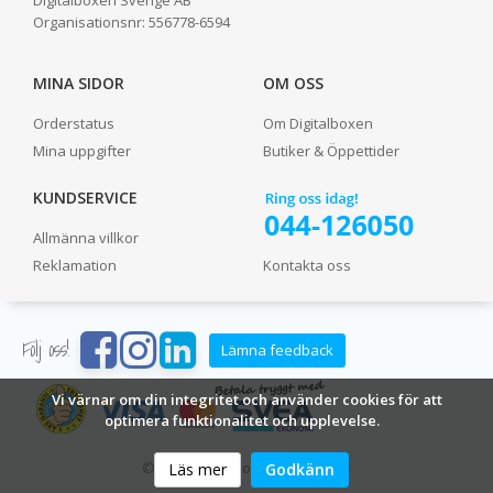
Organisationsnr:
556778-6594
MINA SIDOR
OM OSS
Orderstatus
Om Digitalboxen
Mina uppgifter
Butiker & Öppettider
KUNDSERVICE
Allmänna villkor
Reklamation
Kontakta oss
Följ oss!
Lämna feedback
Vi värnar om din integritet och använder cookies för att
optimera funktionalitet och upplevelse.
© 2024 Digitalboxen Sverige AB
Läs mer
Godkänn