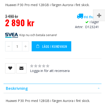
Huawei P30 Pro med 128GB i färgen Aurora i fint skick.
3 490 kr
Fri frakt!
2 890 kr
I lager
Special
Artnr
D123241
Price
Köp nu och betala senare!
LÄGG I KUNDVAGN
Rating:
0
100
% of
Logga in för att recensera
Beskrivning
Huawei P30 Pro med 128GB i färgen Aurora i fint skick.