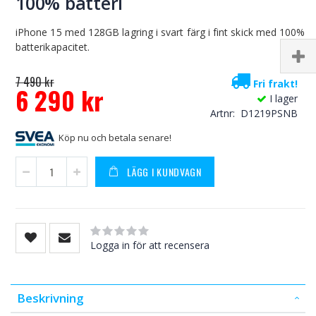
100% batteri
iPhone 15 med 128GB lagring i svart färg i fint skick med 100%
batterikapacitet.
7 490 kr
Fri frakt!
6 290 kr
I lager
Special
Artnr
D1219PSNB
Price
Köp nu och betala senare!
LÄGG I KUNDVAGN
Rating:
0
100
% of
Logga in för att recensera
Beskrivning