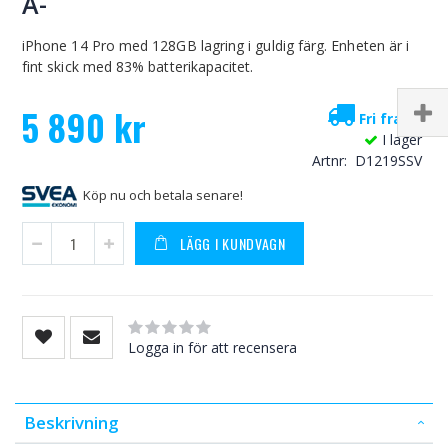
A-
iPhone 14 Pro med 128GB lagring i guldig färg. Enheten är i
fint skick med 83% batterikapacitet.
5 890 kr
Fri frakt!
I lager
Artnr
D1219SSV
Köp nu och betala senare!
LÄGG I KUNDVAGN
Rating:
0
100
% of
Logga in för att recensera
Beskrivning