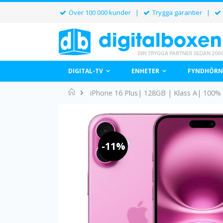
Över 100 000 kunder |
Trygga garantier |
DIGITAL-TV
ENHETER
FYNDHÖRN
Home
iPhone 16 Plus| 128GB | Klass A| 100% 
Hoppa
till
slutet
av
-11%
bildgalleriet