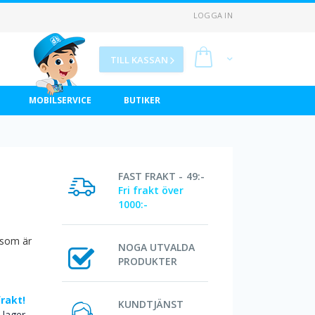
LOGGA IN
Min kundvagn
TILL KASSAN
MOBILSERVICE
BUTIKER
FAST FRAKT - 49:-
Fri frakt över
1000:-
 som är
NOGA UTVALDA
PRODUKTER
frakt!
KUNDTJÄNST
I lager