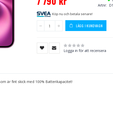
7 790 kr
Artnr
D
Price
Köp nu och betala senare!
LÄGG I KUNDVAGN
Rating:
0
100
% of
Logga in för att recensera
som är fint skick med 100% Batterikapacitet!