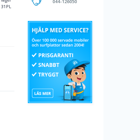
044-126050
131PL