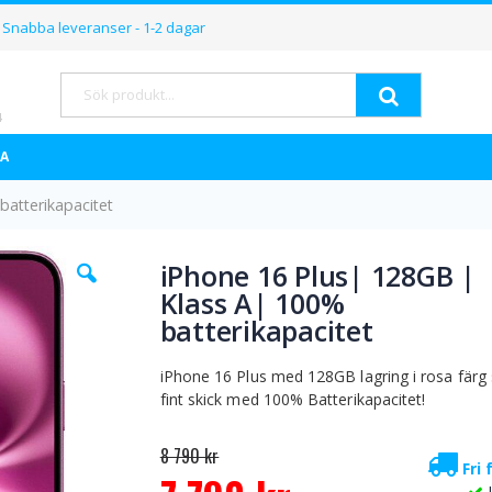
Hoppa
Snabba leveranser - 1-2 dagar
till
innehållet
Sök
A
batterikapacitet
Hoppa
iPhone 16 Plus| 128GB |
till
Klass A| 100%
början
av
batterikapacitet
bildgalleriet
iPhone 16 Plus med 128GB lagring i rosa färg
fint skick med 100% Batterikapacitet!
8 790 kr
Fri 
Special