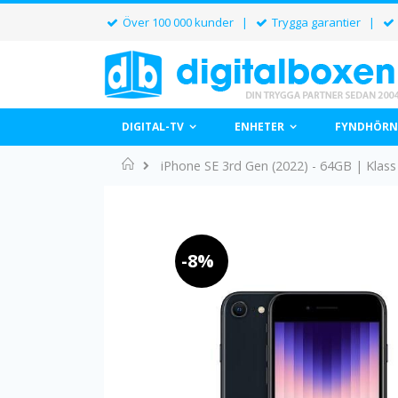
Över 100 000 kunder |
Trygga garantier |
DIGITAL-TV
ENHETER
FYNDHÖRN
Home
iPhone SE 3rd Gen (2022) - 64GB | Klass
Hoppa
till
slutet
av
-8%
bildgalleriet