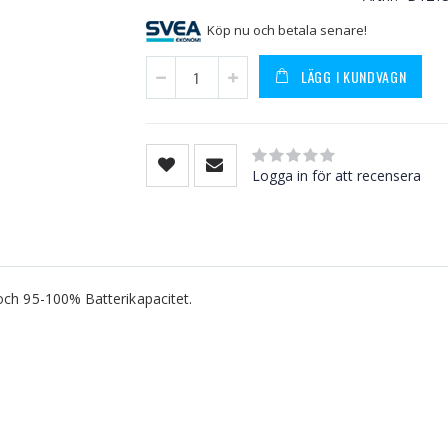
Köp nu och betala senare!
LÄGG I KUNDVAGN
Rating:
0
100
% of
Logga in för att recensera
och 95-100% Batterikapacitet.