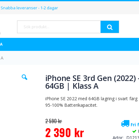
Hoppa
Snabba leveranser - 1-2 dagar
till
innehållet
Sök
A
 A
Hoppa
iPhone SE 3rd Gen (2022) 
till
64GB | Klass A
början
av
bildgalleriet
iPhone SE 2022 med 64GB lagring i svart färg
95-100% Batterikapacitet.
2 590 kr
Fri 
2 390 kr
Special
Artnr
D121
Price