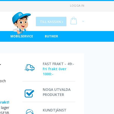
LOGGA IN
Min kundvagn
TILL KASSAN
MOBILSERVICE
BUTIKER
-
FAST FRAKT - 49:-
Fri frakt över
1000:-
 och
NOGA UTVALDA
PRODUKTER
frakt!
I lager
KUNDTJÄNST
3SE3B