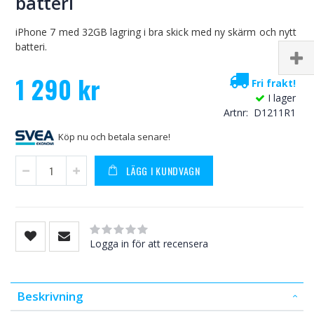
batteri
iPhone 7 med 32GB lagring i bra skick med ny skärm och nytt
batteri.
1 290 kr
Fri frakt!
I lager
Artnr
D1211R1
Köp nu och betala senare!
LÄGG I KUNDVAGN
Rating:
0
100
% of
Logga in för att recensera
Beskrivning