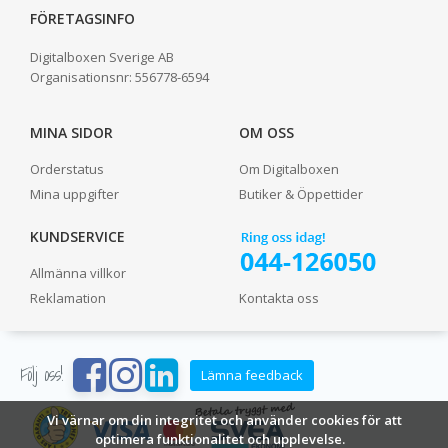
FÖRETAGSINFO
Digitalboxen Sverige AB
Organisationsnr:
556778-6594
MINA SIDOR
OM OSS
Orderstatus
Om Digitalboxen
Mina uppgifter
Butiker & Öppettider
KUNDSERVICE
Allmänna villkor
Reklamation
Kontakta oss
Följ oss!
Lämna feedback
Vi värnar om din integritet och använder cookies för att
optimera funktionalitet och upplevelse.