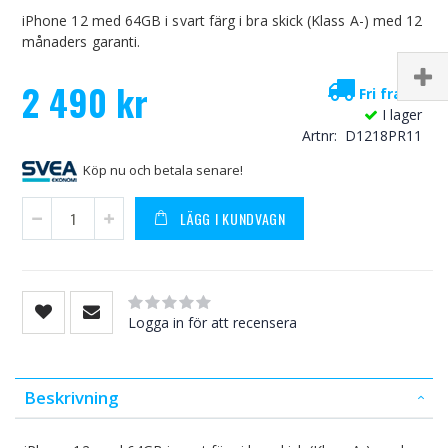
iPhone 12 med 64GB i svart färg i bra skick (Klass A-) med 12
månaders garanti.
2 490 kr
Fri frakt!
I lager
Artnr
D1218PR11
Köp nu och betala senare!
LÄGG I KUNDVAGN
Rating:
0
100
% of
Logga in för att recensera
Beskrivning