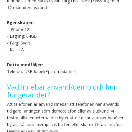
iPhone 12 med 64GB i svart färg i bra skick (Klass A-) med
12 månaders garanti.
Egenskaper:
- iPhone 12
- Lagring: 64GB
- Färg: Svart
- Klass A-
Detta medföljer:
Telefon, USB-kabel(Ej stömadapter)
Vad innebär använd/demo och hur
fungerar det?
Att telefonen är använd innebär att telefonen har används
tidigare, antingen som demotelefon eller av slutkund. Vi
testar alltid enheterna och byter ut de delar vi anser behöver
bytas, så som exempelvis batteri eller skärm. Oftast är våra
telefoner i väldigt fint skick.