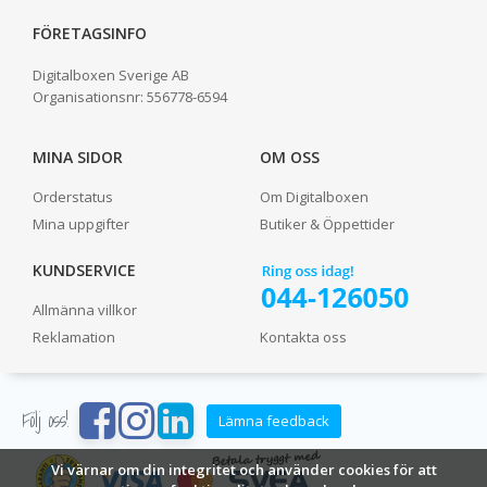
FÖRETAGSINFO
Digitalboxen Sverige AB
Organisationsnr:
556778-6594
MINA SIDOR
OM OSS
Orderstatus
Om Digitalboxen
Mina uppgifter
Butiker & Öppettider
KUNDSERVICE
Allmänna villkor
Reklamation
Kontakta oss
Följ oss!
Lämna feedback
Vi värnar om din integritet och använder cookies för att