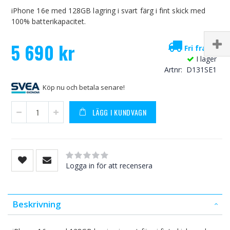
iPhone 16e med 128GB lagring i svart färg i fint skick med
100% batterikapacitet.
5 690 kr
Fri frakt!
I lager
Artnr
D131SE1
Köp nu och betala senare!
LÄGG I KUNDVAGN
Rating:
0
100
% of
Logga in för att recensera
Beskrivning