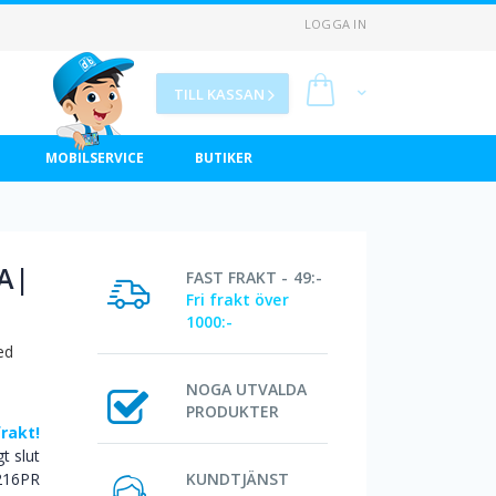
LOGGA IN
Min kundvagn
TILL KASSAN
MOBILSERVICE
BUTIKER
 A|
FAST FRAKT - 49:-
Fri frakt över
1000:-
ed
NOGA UTVALDA
PRODUKTER
frakt!
igt slut
216PR
KUNDTJÄNST