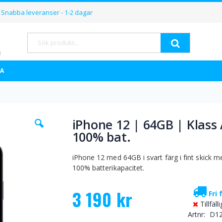
Hoppa
Snabba leveranser - 1-2 dagar
till
innehållet
Sök
A
Hoppa
iPhone 12 | 64GB | Klass
till
100% bat.
början
av
bildgalleriet
iPhone 12 med 64GB i svart färg i fint skick m
100% batterikapacitet.
3 190 kr
Fri 
Tillfäll
Artnr
D1