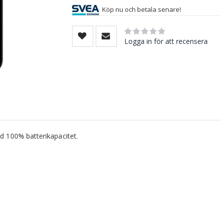
Köp nu och betala senare!
Rating:
0
100
% of
Logga in för att recensera
ed 100% batterikapacitet.