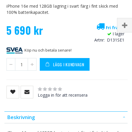
iPhone 16e med 128GB lagring i svart färg i fint skick med
100% batterikapacitet.
5 690 kr
Fri frakt!
I lager
Artnr
D131SE1
Köp nu och betala senare!
LÄGG I KUNDVAGN
Rating:
0
100
% of
Logga in för att recensera
Beskrivning