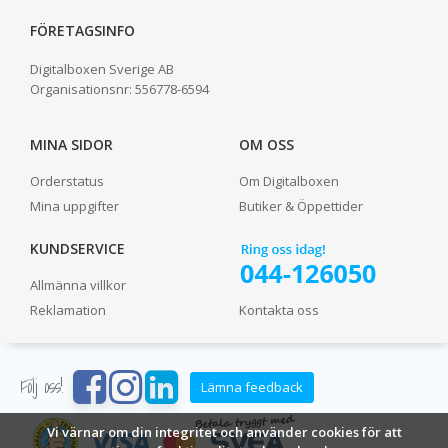
FÖRETAGSINFO
Digitalboxen Sverige AB
Organisationsnr:
556778-6594
MINA SIDOR
OM OSS
Orderstatus
Om Digitalboxen
Mina uppgifter
Butiker & Öppettider
KUNDSERVICE
Allmänna villkor
Reklamation
Kontakta oss
Följ oss!
Lämna feedback
Vi värnar om din integritet och använder cookies för att