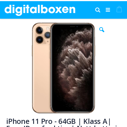
Hoppa
till
Mi
Sök
innehållet
Hoppa
H
till
till
slutet
bö
av
av
bildgalleriet
bi
iPhone 11 Pro - 64GB | Klass A|