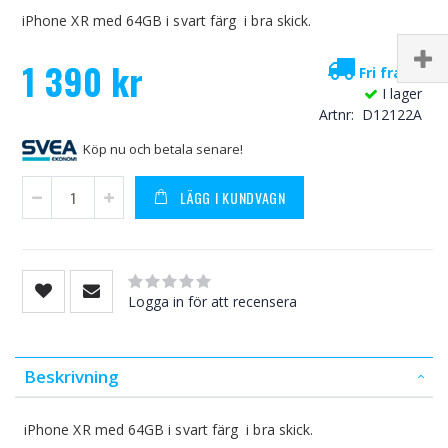
iPhone XR med 64GB i svart färg i bra skick.
1 390 kr
Fri frakt!
I lager
Artnr
D12122A
Köp nu och betala senare!
LÄGG I KUNDVAGN
Rating:
0
100
% of
Logga in för att recensera
Beskrivning
iPhone XR med 64GB i svart färg i bra skick.