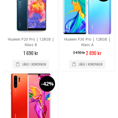
Huawei P20 Pro | 128GB |
Huawei P30 Pro | 128GB |
Klass B
Klass A
Special
1 690 kr
3 490 kr
2 890 kr
Price
LÄGG I KUNDVAGN
LÄGG I KUNDVAGN
-42%