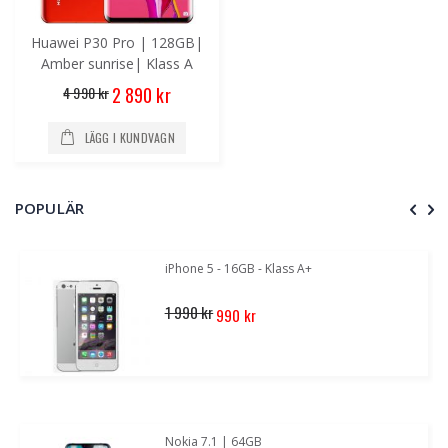
Huawei P30 Pro | 128GB|
Amber sunrise| Klass A
Special
4 990 kr
2 890 kr
Price
LÄGG I KUNDVAGN
POPULÄR
iPhone 5 - 16GB - Klass A+
Special
1 990 kr
990 kr
Price
Nokia 7.1 | 64GB