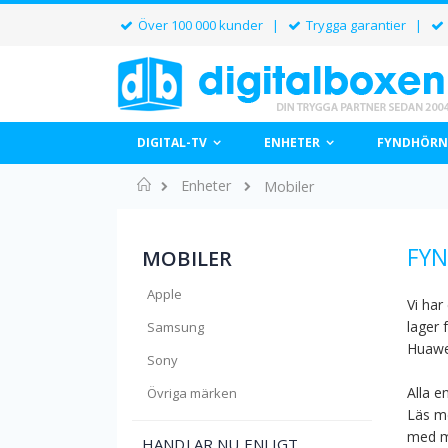
Över 100 000 kunder |
Trygga garantier |
DIGITAL-TV
ENHETER
FYNDHÖRN
Hem
Enheter
Mobiler
FYN
MOBILER
Apple
Vi har
lager 
Samsung
Huawe
Sony
Alla e
Övriga märken
Läs me
med m
HANDLAR NU ENLIGT