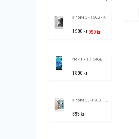
iPhone 5 - 16GB - Klass A+
Special
1 990 kr
990 kr
Price
Nokia 7.1 | 64GB
1 890 kr
iPhone 5S -16GB | Guld
1
695 kr