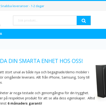
Hoppa
Snabba leveranser - 1-2 dagar
till
innehållet
Sök
A
DA DIN SMARTA ENHET HOS OSS!
 ett stort urval av både nya och begagnade/demo mobiler i
för omgående leverans. Allt från iPhone, Samsung, Sony till
i.
nheter är noga testade och genomgångna för din trygghet.
r på respektive produkt för att se alla dess egenskaper.
Alltid
inst
6 månaders garanti
!