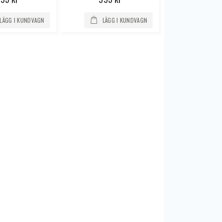
LÄGG I KUNDVAGN
LÄGG I KUNDVAGN
iPhone 7 - 128GB | Nytt Batteri
iPhone 6S - 32GB | Ny skärm | Klass A
 kr
1 390 kr
1 790 kr
iPhone 5S | 16GB | 3-Låst
iPhone 6S- 128GB - Ny skärm, Nytt batteri, Klass A+
r
2 290 kr
1 690 kr
e 5S - 16GB
iPhone 6S| 128GB| Ny skärm| Klass A
r
995 kr
995 kr