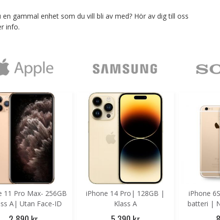
 en gammal enhet som du vill bli av med? Hör av dig till oss
 produkt
r info.
e 11 Pro Max- 256GB
iPhone 14 Pro| 128GB |
iPhone 6S
ass A| Utan Face-ID
Klass A
batteri |
2 890 kr
5 390 kr
8