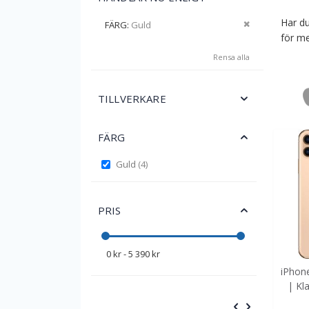
Har du
Ta bort denna
FÄRG
Guld
för me
Rensa alla
TILLVERKARE
FÄRG
items
Guld
4
PRIS
0 kr - 5 390 kr
iPhon
| Kl
POPULÄR