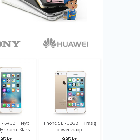
 - 64GB | Nytt
iPhone SE - 32GB | Trasig
 Ny skärm|Klass
powerknapp
B+
95 kr
995 kr