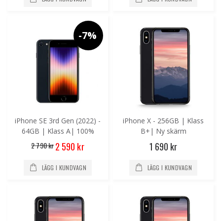
-7%
iPhone SE 3rd Gen (2022) -
iPhone X - 256GB | Klass
64GB | Klass A| 100%
B+| Ny skärm
batterikapacitet
Special
2 790 kr
1 690 kr
2 590 kr
Price
LÄGG I KUNDVAGN
LÄGG I KUNDVAGN