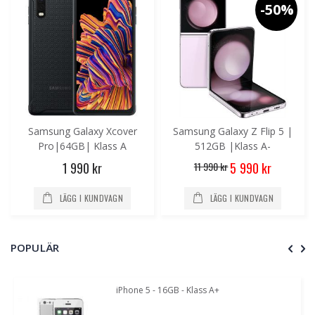
-50%
Samsung Galaxy Xcover
Samsung Galaxy Z Flip 5 |
Pro|64GB| Klass A
512GB |Klass A-
Special
1 990 kr
11 990 kr
5 990 kr
Price
LÄGG I KUNDVAGN
LÄGG I KUNDVAGN
POPULÄR
iPhone 5 - 16GB - Klass A+