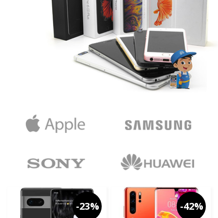
-23%
-42%