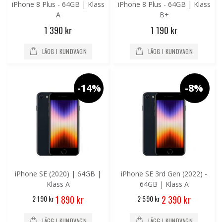
iPhone 8 Plus - 64GB | Klass
iPhone 8 Plus - 64GB | Klass
A
B+
1 390 kr
1 190 kr
LÄGG I KUNDVAGN
LÄGG I KUNDVAGN
-14%
-8%
iPhone SE (2020) | 64GB |
iPhone SE 3rd Gen (2022) -
Klass A
64GB | Klass A
Special
Special
2 190 kr
2 590 kr
1 890 kr
2 390 kr
Price
Price
LÄGG I KUNDVAGN
LÄGG I KUNDVAGN