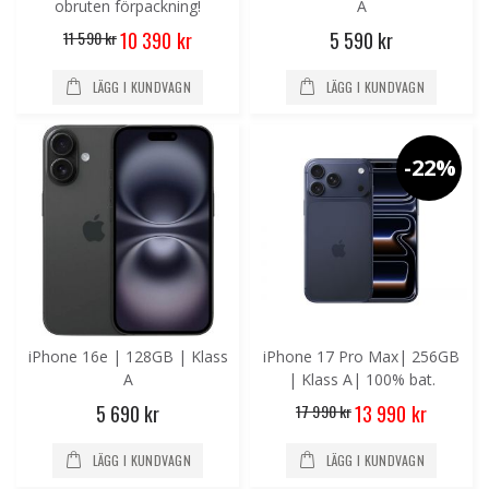
obruten förpackning!
A
Special
11 590 kr
5 590 kr
10 390 kr
Price
LÄGG I KUNDVAGN
LÄGG I KUNDVAGN
-22%
iPhone 16e | 128GB | Klass
iPhone 17 Pro Max| 256GB
A
| Klass A| 100% bat.
Special
5 690 kr
17 990 kr
13 990 kr
Price
LÄGG I KUNDVAGN
LÄGG I KUNDVAGN