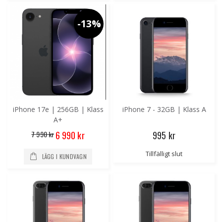
-13%
iPhone 17e | 256GB | Klass
iPhone 7 - 32GB | Klass A
A+
Special
7 990 kr
995 kr
6 990 kr
Price
Tillfälligt slut
LÄGG I KUNDVAGN