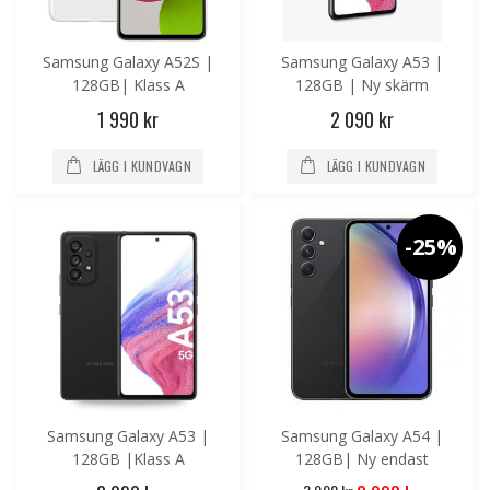
Samsung Galaxy A52S |
Samsung Galaxy A53 |
128GB| Klass A
128GB | Ny skärm
1 990 kr
2 090 kr
LÄGG I KUNDVAGN
LÄGG I KUNDVAGN
-25%
Samsung Galaxy A53 |
Samsung Galaxy A54 |
128GB |Klass A
128GB| Ny endast
uppackad!
Special