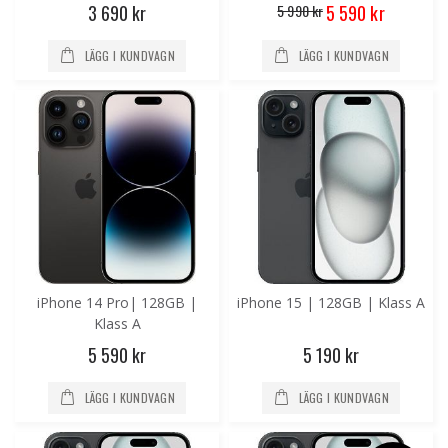
skärm
Special
3 690 kr
5 990 kr
5 590 kr
Price
LÄGG I KUNDVAGN
LÄGG I KUNDVAGN
iPhone 14 Pro| 128GB |
iPhone 15 | 128GB | Klass A
Klass A
5 590 kr
5 190 kr
LÄGG I KUNDVAGN
LÄGG I KUNDVAGN