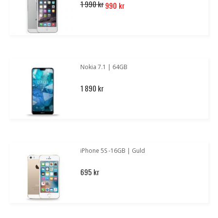
Special
1 990 kr
990 kr
Price
Nokia 7.1 | 64GB
1 890 kr
iPhone 5S -16GB | Guld
695 kr