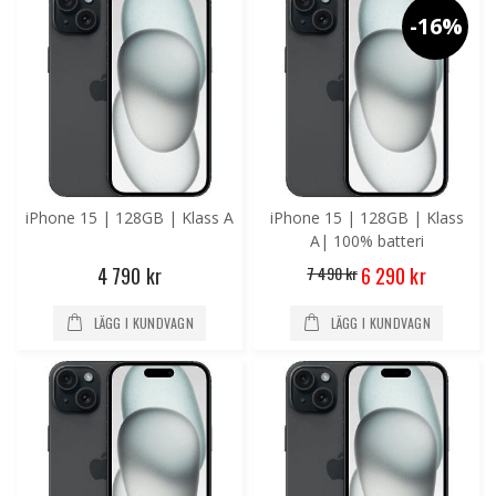
-16%
iPhone 15 | 128GB | Klass A
iPhone 15 | 128GB | Klass
A| 100% batteri
Special
4 790 kr
7 490 kr
6 290 kr
Price
LÄGG I KUNDVAGN
LÄGG I KUNDVAGN