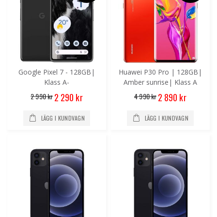
Google Pixel 7 - 128GB|
Huawei P30 Pro | 128GB|
Klass A-
Amber sunrise| Klass A
Special
Special
2 990 kr
4 990 kr
2 290 kr
2 890 kr
Price
Price
LÄGG I KUNDVAGN
LÄGG I KUNDVAGN