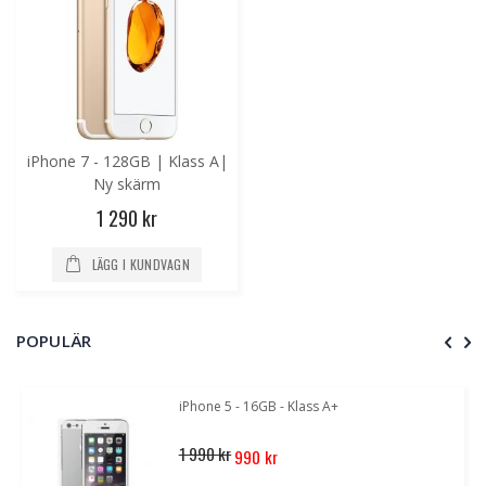
iPhone 7 - 128GB | Klass A|
Ny skärm
1 290 kr
LÄGG I KUNDVAGN
POPULÄR
iPhone 5 - 16GB - Klass A+
Special
1 990 kr
990 kr
Price