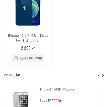
iPhone 12 | 64GB | Klass
B+| Nytt batteri
2 290 kr
LÄGG I KUNDVAGN
POPULÄR
iPhone 5 - 16GB - Klass A+
Special
1 990 kr
990 kr
Price