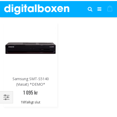
Hoppa
till
Mi
Sök
innehållet
Samsung SMT-S5140
(Viasat) *DEMO*
1 095 kr
Tillfälligt slut
Handla
enligt