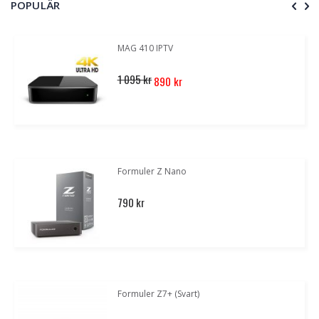
POPULÄR
MAG 410 IPTV
Special
1 095 kr
890 kr
Price
Formuler Z Nano
790 kr
Formuler Z7+ (Svart)