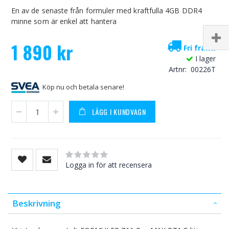
En av de senaste från formuler med kraftfulla 4GB DDR4
minne som är enkel att hantera
1 890 kr
Fri frakt!
I lager
Artnr
00226T
Köp nu och betala senare!
LÄGG I KUNDVAGN
Rating:
0
100
% of
Logga in för att recensera
Beskrivning