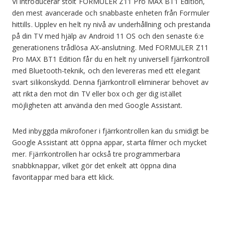
Vi introducerar stolt FORMULER Z11 Pro MAX BT1 Edition,
den mest avancerade och snabbaste enheten från Formuler
hittills. Upplev en helt ny nivå av underhållning och prestanda
på din TV med hjälp av Android 11 OS och den senaste 6:e
generationens trådlösa AX-anslutning. Med FORMULER Z11
Pro MAX BT1 Edition får du en helt ny universell fjärrkontroll
med Bluetooth-teknik, och den levereras med ett elegant
svart silikonskydd. Denna fjärrkontroll eliminerar behovet av
att rikta den mot din TV eller box och ger dig istället
möjligheten att använda den med Google Assistant.
Med inbyggda mikrofoner i fjärrkontrollen kan du smidigt be
Google Assistant att öppna appar, starta filmer och mycket
mer. Fjärrkontrollen har också tre programmerbara
snabbknappar, vilket gör det enkelt att öppna dina
favoritappar med bara ett klick.