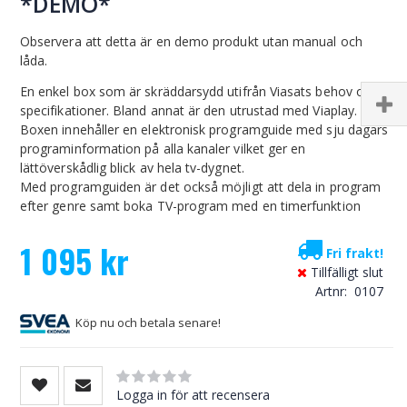
*DEMO*
Observera att detta är en demo produkt utan manual och
låda.
En enkel box som är skräddarsydd utifrån Viasats behov och
specifikationer. Bland annat är den utrustad med Viaplay.
Boxen innehåller en elektronisk programguide med sju dagars
programinformation på alla kanaler vilket ger en
lättöverskådlig blick av hela tv-dygnet.
Med programguiden är det också möjligt att dela in program
efter genre samt boka TV-program med en timerfunktion
1 095 kr
Fri frakt!
Tillfälligt slut
Artnr
0107
Köp nu och betala senare!
Rating:
0
100
% of
Logga in för att recensera