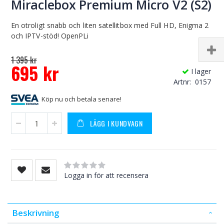
Miraclebox Premium Micro V2 (S2)
En otroligt snabb och liten satellitbox med Full HD, Enigma 2
och IPTV-stöd! OpenPLi
1 395 kr
695 kr
I lager
Special
Artnr
0157
Price
Köp nu och betala senare!
LÄGG I KUNDVAGN
Rating:
0
100
% of
Logga in för att recensera
Beskrivning