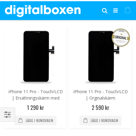
Hoppa
till
Mi
Sök
innehållet
iPhone 11 Pro - Touch/LCD
iPhone 11 Pro - Touch/LCD
| Ersättningsskärm med
| Orginalskärm
OLED
1 290 kr
2 590 kr
LÄGG I KUNDVAGN
LÄGG I KUNDVAGN
Handla
enligt