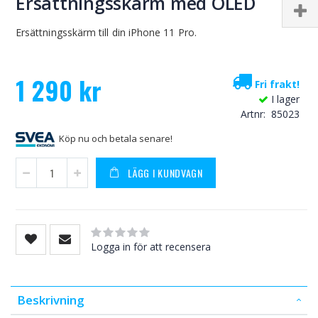
Ersättningsskärm med OLED
Ersättningsskärm till din iPhone 11 Pro.
1 290 kr
Fri frakt!
I lager
Artnr
85023
Köp nu och betala senare!
LÄGG I KUNDVAGN
Rating:
0
100
% of
Logga in för att recensera
Beskrivning