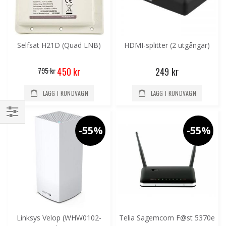
Selfsat H21D (Quad LNB)
HDMI-splitter (2 utgångar)
Special
795 kr
249 kr
450 kr
Price
LÄGG I KUNDVAGN
LÄGG I KUNDVAGN
Handla
-55%
-55%
enligt
Linksys Velop (WHW0102-
Telia Sagemcom F@st 5370e