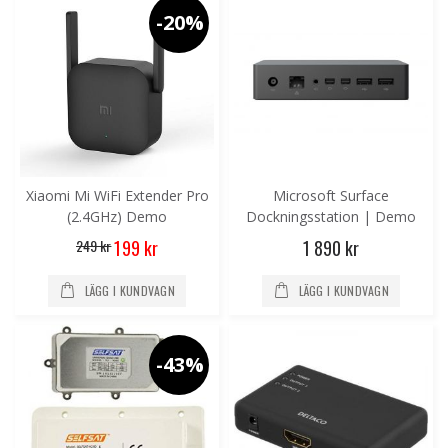
-20%
Xiaomi Mi WiFi Extender Pro
Microsoft Surface
(2.4GHz) Demo
Dockningsstation | Demo
Special
249 kr
1 890 kr
199 kr
Price
LÄGG I KUNDVAGN
LÄGG I KUNDVAGN
-43%