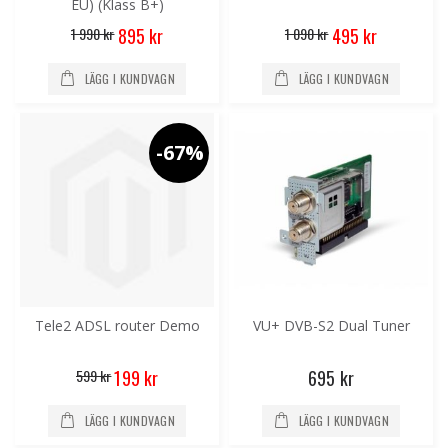
EU) (Klass B+)
Special
Special
1 990 kr
1 090 kr
895 kr
495 kr
Price
Price
LÄGG I KUNDVAGN
LÄGG I KUNDVAGN
-67%
Tele2 ADSL router Demo
VU+ DVB-S2 Dual Tuner
Special
599 kr
695 kr
199 kr
Price
LÄGG I KUNDVAGN
LÄGG I KUNDVAGN