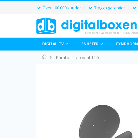
Över 100 000 kunder |
Trygga garantier |
DIGITAL-TV
ENHETER
FYNDHÖRN
Home
Parabol Toroidal T55
Hoppa
till
slutet
av
bildgalleriet