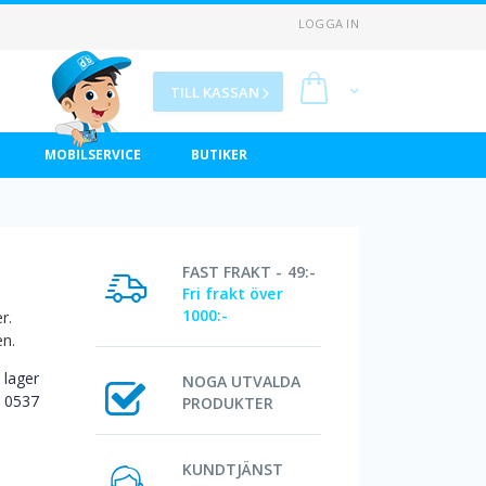
LOGGA IN
Min kundvagn
TILL KASSAN
MOBILSERVICE
BUTIKER
FAST FRAKT - 49:-
Fri frakt över
1000:-
r.
en.
I lager
NOGA UTVALDA
0537
PRODUKTER
KUNDTJÄNST