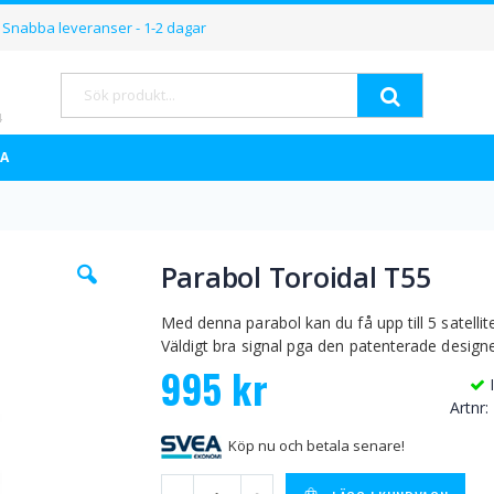
Hoppa
Snabba leveranser - 1-2 dagar
till
innehållet
Sök
A
Hoppa
Parabol Toroidal T55
till
början
av
Med denna parabol kan du få upp till 5 satellite
bildgalleriet
Väldigt bra signal pga den patenterade design
995 kr
Artnr
Köp nu och betala senare!