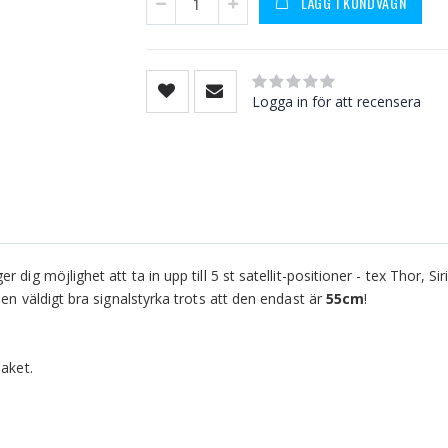
LÄGG I KUNDVAGN
Rating:
0
100
% of
Logga in för att recensera
ig möjlighet att ta in upp till 5 st satellit-positioner - tex Thor, Sir
en väldigt bra signalstyrka trots att den endast är
55cm
!
paket.