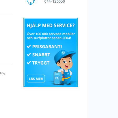
044-126050
ius,