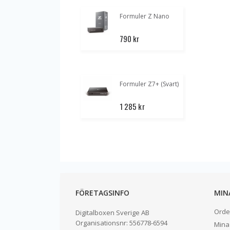
Formuler Z Nano
790 kr
1
Formuler Z7+ (Svart)
1 285 kr
8
FÖRETAGSINFO
MIN
Orde
Digitalboxen Sverige AB
Organisationsnr:
556778-6594
Mina