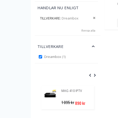
HANDLAR NU ENLIGT
Ta bort denna
TILLVERKARE
Dreambox
Rensa alla
TILLVERKARE
item
Dreambox
1
POPULÄR
MAG 410 IPTV
Special
1 095 kr
2
890 kr
Price