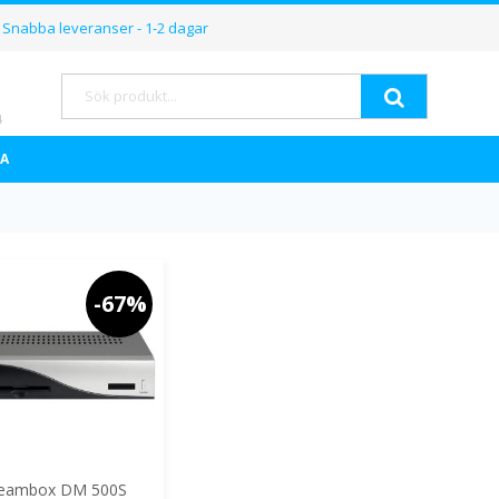
Hoppa
Snabba leveranser - 1-2 dagar
till
innehållet
Sök
A
-67%
eambox DM 500S