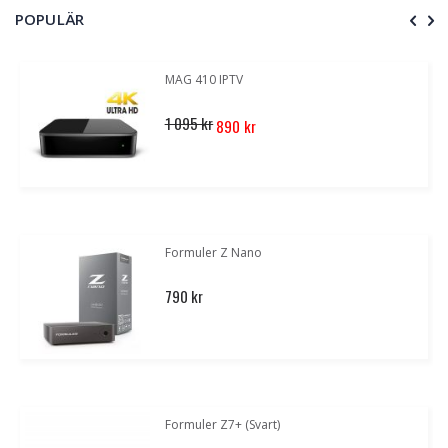
POPULÄR
MAG 410 IPTV
Special
1 095 kr
890 kr
Price
Formuler Z Nano
790 kr
Formuler Z7+ (Svart)