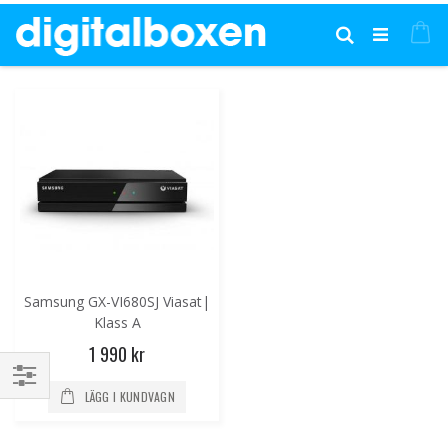
Hoppa
till
Mi
Sök
innehållet
Samsung GX-VI680SJ Viasat|
Klass A
1 990 kr
LÄGG I KUNDVAGN
Handla
enligt