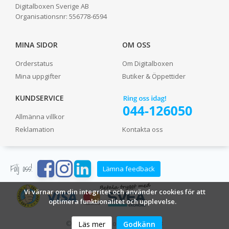
Digitalboxen Sverige AB
Organisationsnr:
556778-6594
MINA SIDOR
OM OSS
Orderstatus
Om Digitalboxen
Mina uppgifter
Butiker & Öppettider
KUNDSERVICE
Allmänna villkor
Reklamation
Kontakta oss
Följ oss!
Lämna feedback
Vi värnar om din integritet och använder cookies för att
optimera funktionalitet och upplevelse.
© 2024 Digitalboxen Sverige AB
Läs mer
Godkänn