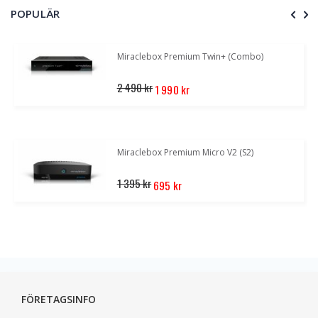
POPULÄR
Miraclebox Premium Twin+ (Combo)
Special
2 490 kr
1 990 kr
Price
Miraclebox Premium Micro V2 (S2)
Special
1 395 kr
695 kr
Price
FÖRETAGSINFO