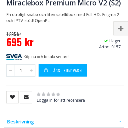
Miraclebox Premium Micro V2 (S2)
En otroligt snabb och liten satellitbox med Full HD, Enigma 2
och IPTV-stöd! OpenPLi
1 395 kr
695 kr
I lager
Special
Artnr
0157
Price
Köp nu och betala senare!
LÄGG I KUNDVAGN
Rating:
0
100
% of
Logga in för att recensera
Beskrivning