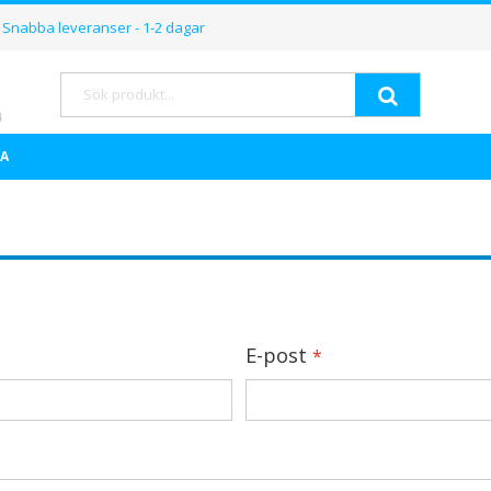
Hoppa
Snabba leveranser - 1-2 dagar
till
innehållet
Sök
A
E-post