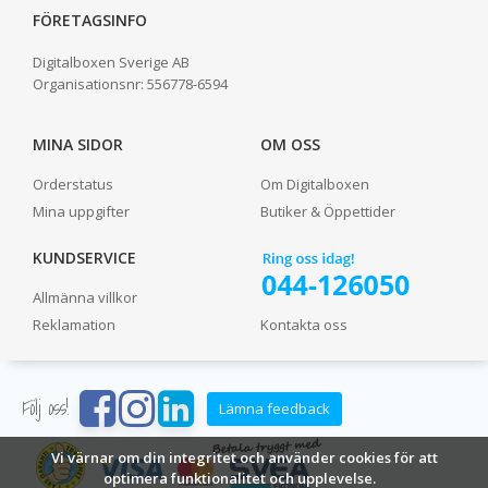
FÖRETAGSINFO
Digitalboxen Sverige AB
Organisationsnr:
556778-6594
MINA SIDOR
OM OSS
Orderstatus
Om Digitalboxen
Mina uppgifter
Butiker & Öppettider
KUNDSERVICE
Allmänna villkor
Reklamation
Kontakta oss
Följ oss!
Lämna feedback
Vi värnar om din integritet och använder cookies för att
optimera funktionalitet och upplevelse.