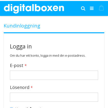
Hoppa
till
Mi
Sök
innehållet
Kundinloggning
Logga in
Om du har ett konto, logga in med din e-postadress.
E-post
Lösenord