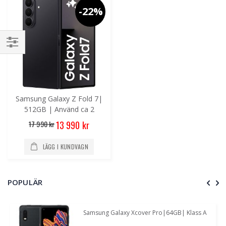
-22%
Handla
enligt
Samsung Galaxy Z Fold 7|
512GB | Använd ca 2
månader
Special
17 990 kr
13 990 kr
Price
LÄGG I KUNDVAGN
POPULÄR
Samsung Galaxy Xcover Pro|64GB| Klass A