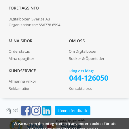
FÖRETAGSINFO
Digitalboxen Sverige AB
Organisationsnr:
556778-6594
MINA SIDOR
OM OSS
Orderstatus
Om Digitalboxen
Mina uppgifter
Butiker & Öppettider
KUNDSERVICE
Allmänna villkor
Reklamation
Kontakta oss
Följ oss!
Lämna feedback
Vi värnar om din integritet och använder cookies för att