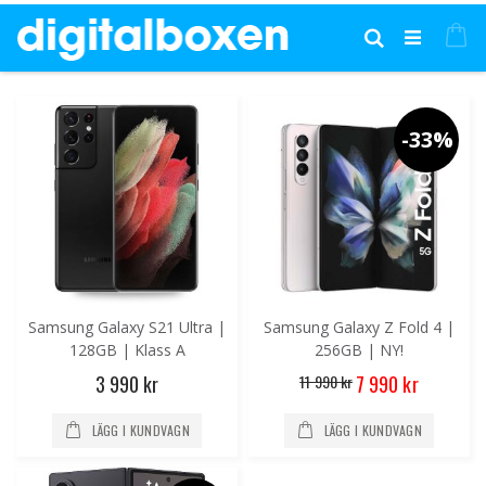
Hoppa
till
Mi
Sök
innehållet
-33%
Samsung Galaxy S21 Ultra |
Samsung Galaxy Z Fold 4 |
128GB | Klass A
256GB | NY!
Special
3 990 kr
11 990 kr
7 990 kr
Price
LÄGG I KUNDVAGN
LÄGG I KUNDVAGN