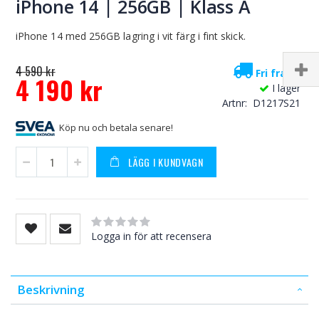
iPhone 14 | 256GB | Klass A
iPhone 14 med 256GB lagring i vit färg i fint skick.
4 590 kr
Fri frakt!
4 190 kr
I lager
Special
Artnr
D1217S21
Price
Köp nu och betala senare!
LÄGG I KUNDVAGN
Rating:
0
100
% of
Logga in för att recensera
Beskrivning